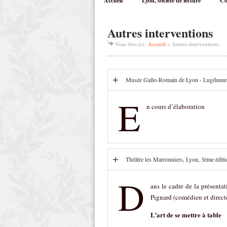
Accueil
Lyon, société de lecture
Co
Autres interventions
Vous êtes ici:
Accueil
»
Autres interventions
Musée Gallo-Romain de Lyon - Lugdunu
E
n cours d’élaboration
Théâtre les Marronniers, Lyon, 3
ème
éditi
D
ans le cadre de la présenta
Pignard (comédien et directe
L’art de se mettre à table