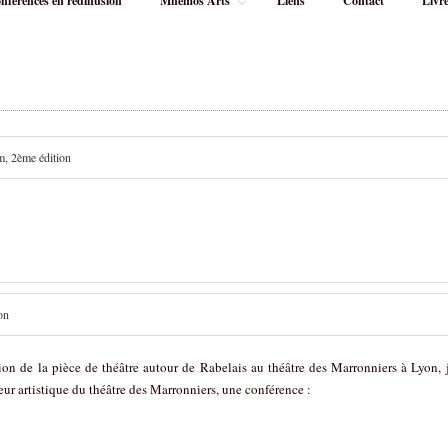
nférences en rediffusion
Mnémos’Arts
Liens
Contact
Livre
m, 2
ème
édition
on
tion de la pièce de théâtre autour de Rabelais au théâtre des Marronniers à Lyon,
ur artistique du théâtre des Marronniers, une conférence :